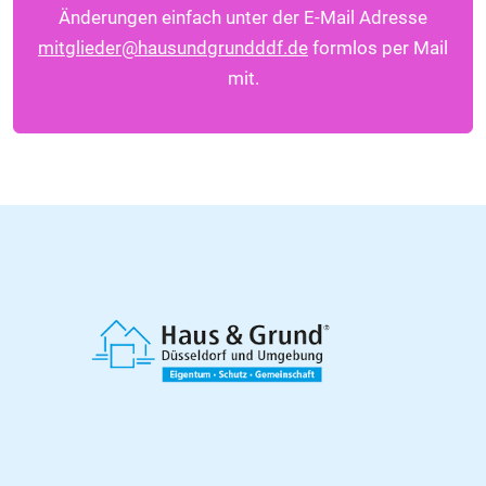
Änderungen einfach unter der E-Mail Adresse
mitglieder@hausundgrundddf.de
formlos per Mail
mit.