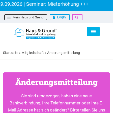
.09.2026 | Seminar: Mieterhöhung +++
Login
Mein Haus und Grund
Startseite
»
Mitgliedschaft
»
Änderungsmitteilung
Änderungsmitteilung
Sie sind umgezogen, haben eine neue
Bankverbindung, Ihre Telefonnummer oder Ihre E-
Mail Adresse hat sich geändert? Bitte teilen Sie uns