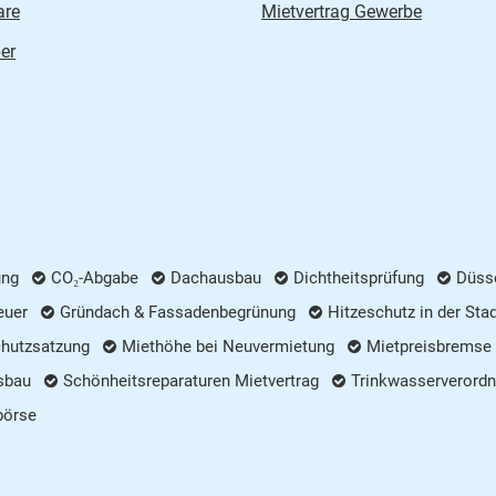
are
Mietvertrag Gewerbe
er
ung
CO₂-Abgabe
Dachausbau
Dichtheitsprüfung
Düsse
euer
Gründach & Fassadenbegrünung
Hitzeschutz in der Sta
chutzsatzung
Miethöhe bei Neuvermietung
Mietpreisbremse
sbau
Schönheitsreparaturen Mietvertrag
Trinkwasserverordn
börse