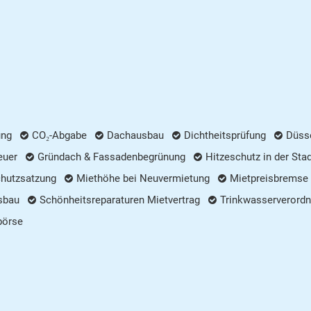
ung
CO₂-Abgabe
Dachausbau
Dichtheitsprüfung
Düsse
euer
Gründach & Fassadenbegrünung
Hitzeschutz in der Sta
chutzsatzung
Miethöhe bei Neuvermietung
Mietpreisbremse
sbau
Schönheitsreparaturen Mietvertrag
Trinkwasserverordn
börse