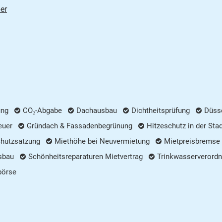
er
ung
CO₂-Abgabe
Dachausbau
Dichtheitsprüfung
Düsse
euer
Gründach & Fassadenbegrünung
Hitzeschutz in der Sta
chutzsatzung
Miethöhe bei Neuvermietung
Mietpreisbremse
sbau
Schönheitsreparaturen Mietvertrag
Trinkwasserverordn
börse